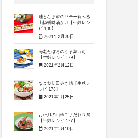
鮭となま麸のソテー食べる
山椒香味油かけ【生麩レシ
ピ 180】
2021年2月20日
海老そぼろのなま麸寿司
【生麩レシピ 179】
2021年2月12日
なま麸信田巻き鍋【生麩レ
シピ 178】
2021年1月25日
お正月の山椒ごまだれ豆腐
【生麩レシピ 177】
2021年1月10日