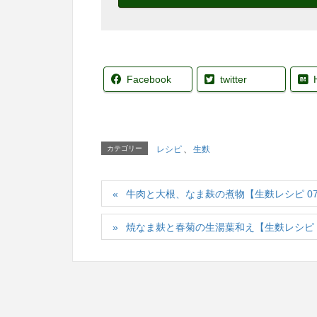
Facebook
twitter
カテゴリー
レシピ
、
生麩
牛肉と大根、なま麸の煮物【生麩レシピ 07
焼なま麸と春菊の生湯葉和え【生麩レシピ 0