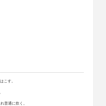
汁はこす。
。
に入れ普通に炊く。