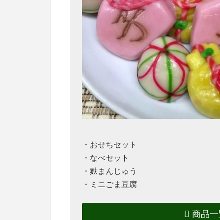
・おせちセット
・なべセット
・麩まんじゅう
・ミニごま豆腐
商品一