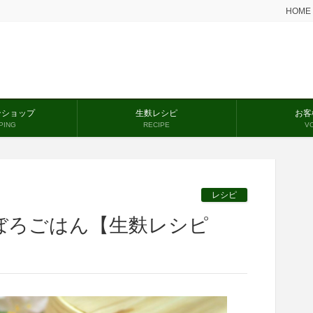
HOME
ンショップ
生麩レシピ
お客
PING
RECIPE
V
レシピ
ぼろごはん【生麩レシピ