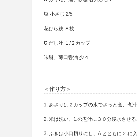
塩 小さじ 2/5
花びら麸 ８枚
C
だし汁 １/２カップ
味醂、薄口醤油 少々
＜作り方＞
1. あさりは２カップの水でさっと煮、煮
2. 米は洗い、1.の煮汁に３０分浸水させる
3. ふきは小口切りにし、A とともに２.