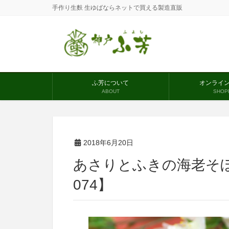
手作り生麩 生ゆばならネットで買える製造直販
ふ芳について
オンライ
ABOUT
SHOP
2018年6月20日
あさりとふきの海老そ
074】