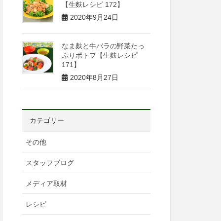
【生麩レシピ 172】
2020年9月24日
なま麸と牛バラの野菜たっ
ぷりポトフ【生麩レシピ
171】
2020年8月27日
カテゴリー
その他
スタッフブログ
メディア取材
レシピ