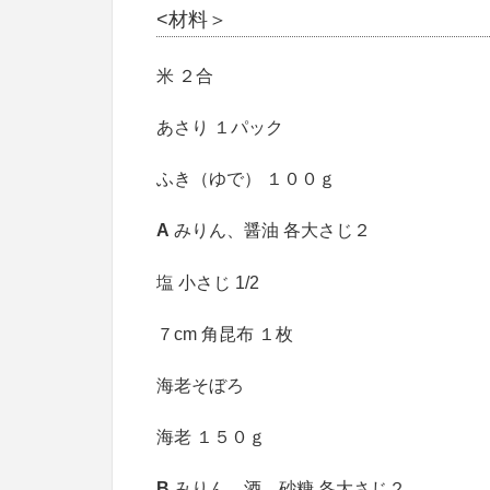
<材料＞
米 ２合
あさり １パック
ふき（ゆで） １００ｇ
A
みりん、醤油 各大さじ２
塩 小さじ 1/2
７cm 角昆布 １枚
海老そぼろ
海老 １５０ｇ
B
みりん、酒、砂糖 各大さじ２