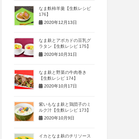
なま麩柿羊羹【生麩レシピ
176】
2020年12月13日
なま麸とアボカドの豆乳グ
ラタン【生麩レシピ 175】
2020年10月31日
なま麸と野菜の牛肉巻き
【生麩レシピ 174】
2020年10月17日
紫いもなま麸と鶏団子のミ
ルク汁【生麩レシピ 173】
2020年10月9日
イカとなま麸のチリソース