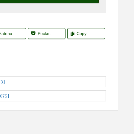
Hatena
Pocket
Copy
3】
75】