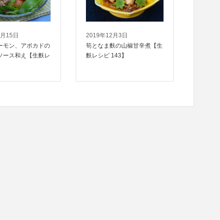
2月15日
2019年12月3日
ーモン、アボカドの
筍となま麩の山椒甘辛煮【生
ソース和え【生麩レ
麩レシピ 143】
】