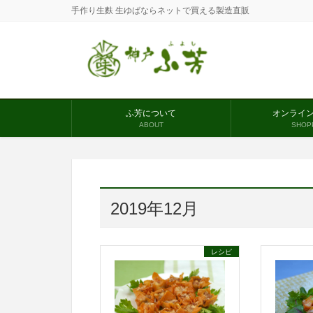
手作り生麩 生ゆばならネットで買える製造直販
ふ芳について
オンライ
ABOUT
SHOP
2019年12月
レシピ