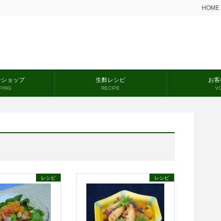
HOME
ンショップ
生麩レシピ
お客
PING
RECIPE
V
レシピ
レシピ