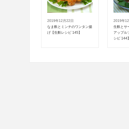
2019年12月22日
2019年1
なま麩とミンチのワンタン揚
生麩とサ
げ【生麩レシピ 145】
アップル
シピ 144