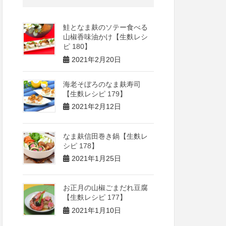
鮭となま麸のソテー食べる
山椒香味油かけ【生麩レシ
ピ 180】
2021年2月20日
海老そぼろのなま麸寿司
【生麩レシピ 179】
2021年2月12日
なま麸信田巻き鍋【生麩レ
シピ 178】
2021年1月25日
お正月の山椒ごまだれ豆腐
【生麩レシピ 177】
2021年1月10日